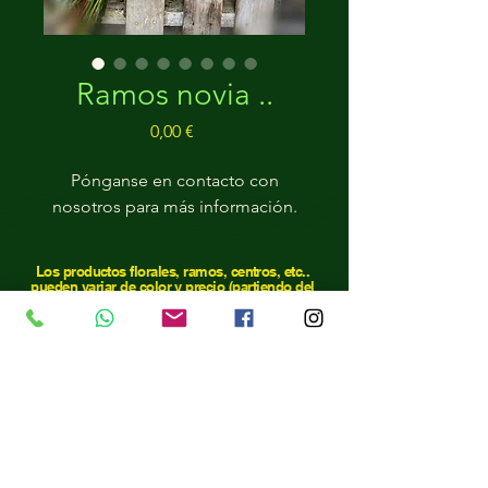
Ramos novia ..
Precio
0,00 €
Pónganse en contacto con
nosotros para más información.
Los productos florales, ramos, centros, etc..
pueden variar de color y precio (partiendo del
mínimo indicado) y
en función de la demanda
y disponibilidad.
Consúltanos.
​El mínimo para repartir es de 25€.
Precios con IVA incluido.
Para repartos a pueblos , consultar portes por
teléfono.
Política de privacidad.
Aviso legal.
Política de
cookies.